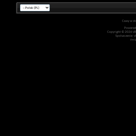
Czasy w st
Powered
Copyright © 2026 vBul
Spolszczenie: v
Desi