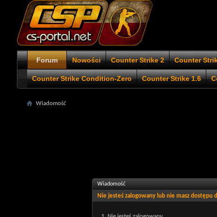
Forum
Nowości
Counter Strike 2
Counter Stri
Counter Strike Condition-Zero
Counter Strike 1.6
C
Wiadomość
Wiadomość
Nie jesteś zalogowany lub nie masz dostępu
Nie jesteś zalogowany.