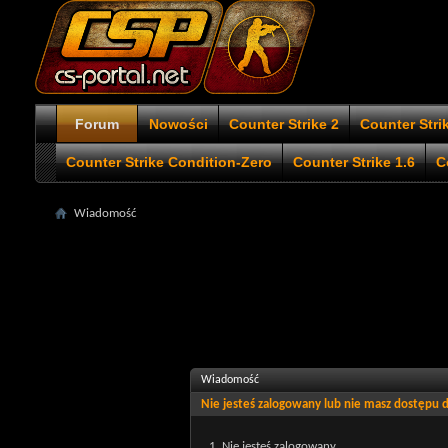
Forum
Nowości
Counter Strike 2
Counter Stri
Counter Strike Condition-Zero
Counter Strike 1.6
C
Wiadomość
Wiadomość
Nie jesteś zalogowany lub nie masz dostępu
Nie jesteś zalogowany.