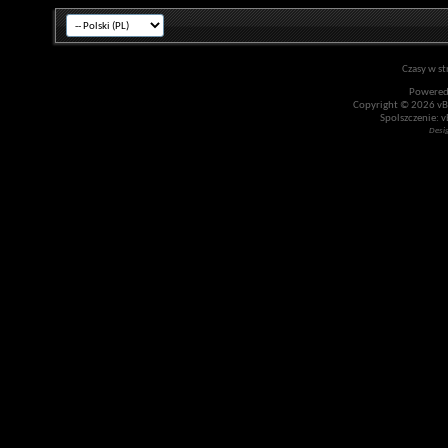
Czasy w st
Powered
Copyright © 2026 vBul
Spolszczenie: v
Desi