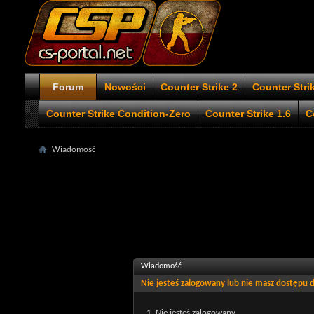
Forum
Nowości
Counter Strike 2
Counter Stri
Counter Strike Condition-Zero
Counter Strike 1.6
C
Wiadomość
Wiadomość
Nie jesteś zalogowany lub nie masz dostępu
Nie jesteś zalogowany.