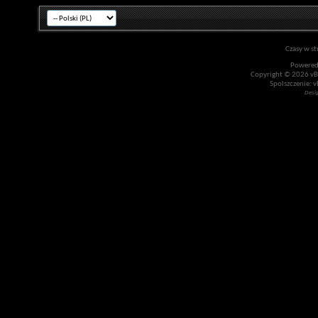
Czasy w st
Powered
Copyright © 2026 vBul
Spolszczenie: v
Desi