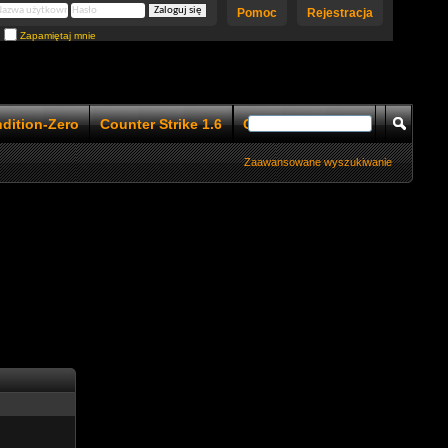
Pomoc
Rejestracja
Zapamiętaj mnie
ndition-Zero
Counter Strike 1.6
Counter Strike 1.5
Zaawansowane wyszukiwanie