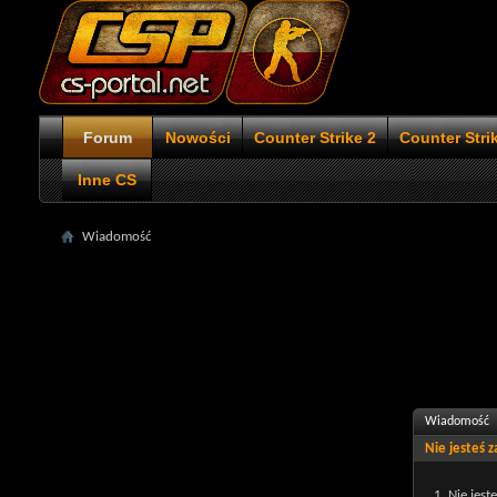
Forum
Nowości
Counter Strike 2
Counter Stri
Inne CS
Wiadomość
Wiadomość
Nie jesteś 
Nie jest