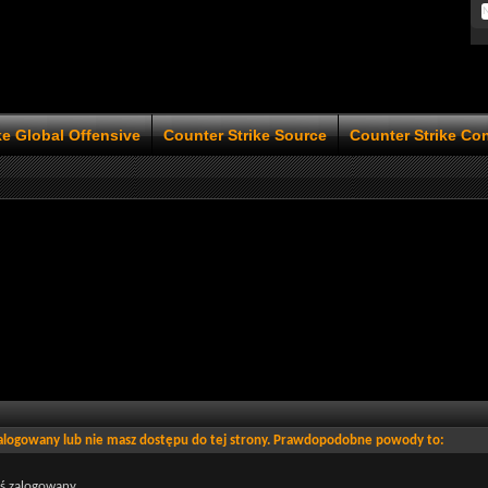
ke Global Offensive
Counter Strike Source
Counter Strike Co
zalogowany lub nie masz dostępu do tej strony. Prawdopodobne powody to:
eś zalogowany.