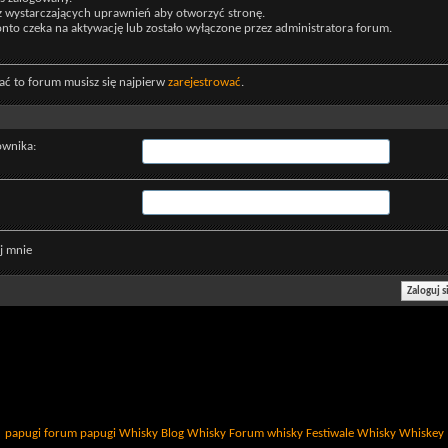
z wystarczających uprawnień aby otworzyć stronę.
nto czeka na aktywację lub zostało wyłączone przez administratora forum.
ać to forum musisz się najpierw
zarejestrować
.
ownika:
j mnie
papugi
forum papugi
Whisky
Blog Whisky
Forum whisky
Festiwale Whisky
Whiskey