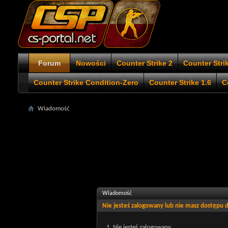
Forum
Nowości
Counter Strike 2
Counter Stri
Counter Strike Condition-Zero
Counter Strike 1.6
C
Wiadomość
Wiadomość
Nie jesteś zalogowany lub nie masz dostępu
Nie jesteś zalogowany.