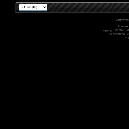
Czasy w st
Powered
Copyright © 2026 vBul
Spolszczenie: v
Desi