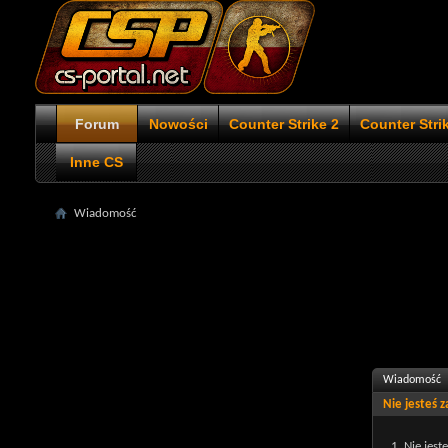
Forum
Nowości
Counter Strike 2
Counter Stri
Inne CS
Wiadomość
Wiadomość
Nie jesteś 
Nie jest