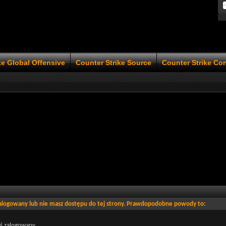
ke Global Offensive
Counter Strike Source
Counter Strike Co
zalogowany lub nie masz dostępu do tej strony. Prawdopodobne powody to:
eś zalogowany.