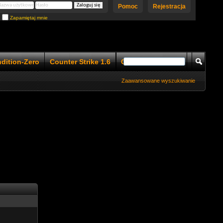
Pomoc
Rejestracja
Zapamiętaj mnie
ndition-Zero
Counter Strike 1.6
Counter Strike 1.5
Zaawansowane wyszukiwanie