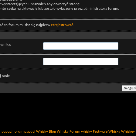
z wystarczających uprawnień aby otworzyć stronę.
nto czeka na aktywację lub zostało wyłączone przez administratora forum.
ać to forum musisz się najpierw
zarejestrować
.
ownika:
j mnie
papugi
forum papugi
Whisky
Blog Whisky
Forum whisky
Festiwale Whisky
Whiskey