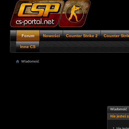
Forum
Nowości
Counter Strike 2
Counter Stri
Inne CS
Wiadomość
Wiadomość
Nie jesteś 
Nie jest