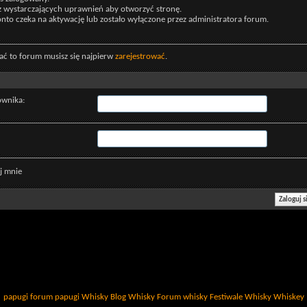
z wystarczających uprawnień aby otworzyć stronę.
nto czeka na aktywację lub zostało wyłączone przez administratora forum.
ać to forum musisz się najpierw
zarejestrować
.
ownika:
j mnie
papugi
forum papugi
Whisky
Blog Whisky
Forum whisky
Festiwale Whisky
Whiskey