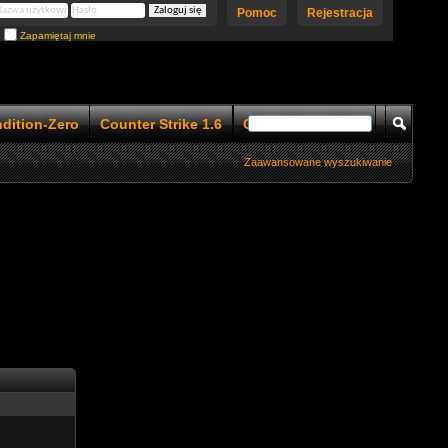
Pomoc
Rejestracja
Zapamiętaj mnie
ndition-Zero
Counter Strike 1.6
Counter Strike 1.5
Zaawansowane wyszukiwanie