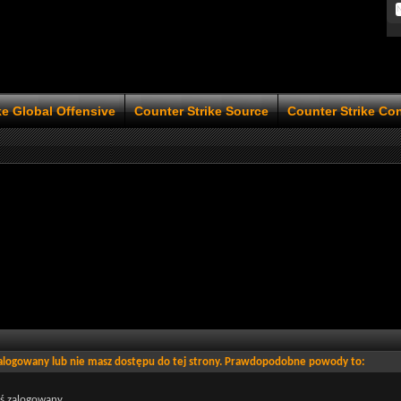
ke Global Offensive
Counter Strike Source
Counter Strike Co
zalogowany lub nie masz dostępu do tej strony. Prawdopodobne powody to:
eś zalogowany.