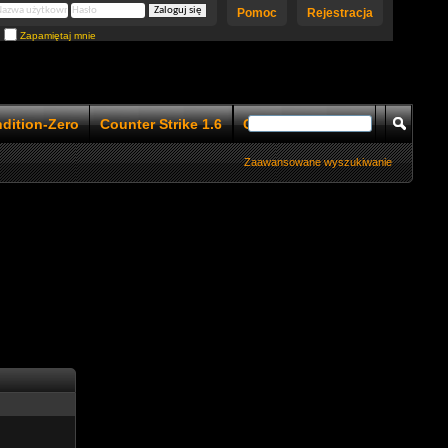
Pomoc
Rejestracja
Zapamiętaj mnie
ndition-Zero
Counter Strike 1.6
Counter Strike 1.5
Zaawansowane wyszukiwanie