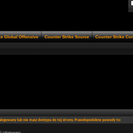
ke Global Offensive
Counter Strike Source
Counter Strike Co
zalogowany lub nie masz dostępu do tej strony. Prawdopodobne powody to:
eś zalogowany.