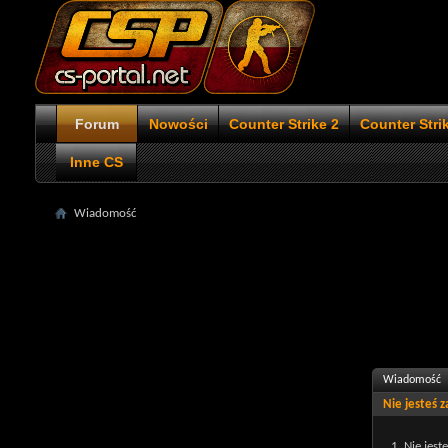
Forum
Nowości
Counter Strike 2
Counter Stri
Inne CS
Wiadomość
Wiadomość
Nie jesteś 
Nie jest