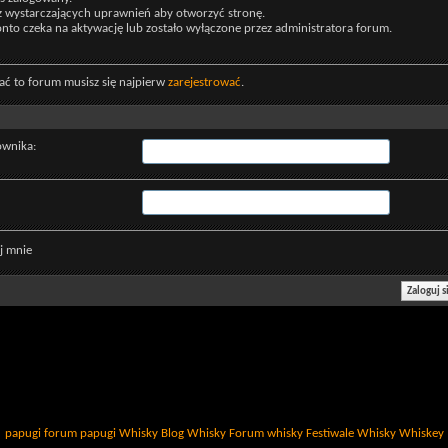
z wystarczających uprawnień aby otworzyć stronę.
nto czeka na aktywację lub zostało wyłączone przez administratora forum.
ać to forum musisz się najpierw
zarejestrować
.
ownika:
j mnie
papugi
forum papugi
Whisky
Blog Whisky
Forum whisky
Festiwale Whisky
Whiskey