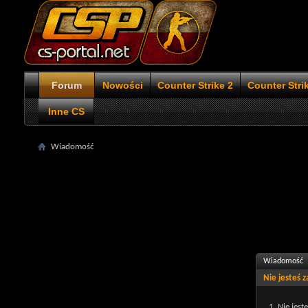
Forum
Nowości
Counter Strike 2
Counter Stri
Inne CS
Wiadomość
Wiadomość
Nie jesteś 
Nie jest