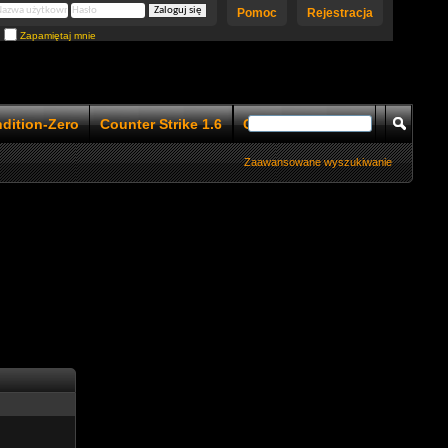
Pomoc
Rejestracja
Zapamiętaj mnie
ndition-Zero
Counter Strike 1.6
Counter Strike 1.5
Zaawansowane wyszukiwanie