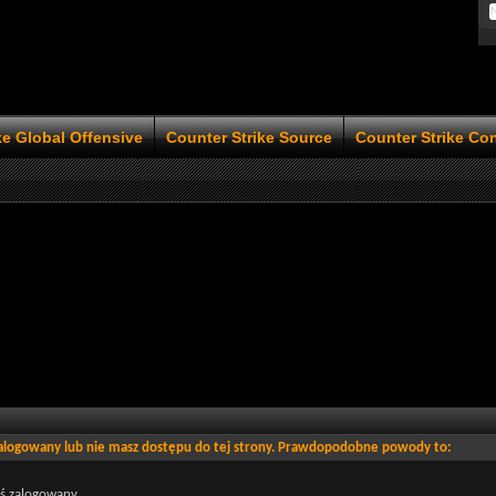
ke Global Offensive
Counter Strike Source
Counter Strike Co
zalogowany lub nie masz dostępu do tej strony. Prawdopodobne powody to:
eś zalogowany.