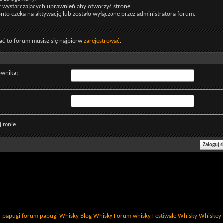
z wystarczających uprawnień aby otworzyć stronę.
nto czeka na aktywację lub zostało wyłączone przez administratora forum.
ać to forum musisz się najpierw
zarejestrować
.
ownika:
j mnie
papugi
forum papugi
Whisky
Blog Whisky
Forum whisky
Festiwale Whisky
Whiskey