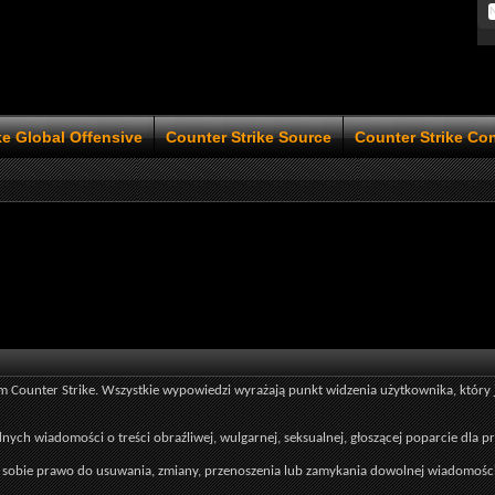
ke Global Offensive
Counter Strike Source
Counter Strike Co
unter Strike. Wszystkie wypowiedzi wyrażają punkt widzenia użytkownika, który je pi
dnych wiadomości o treści obraźliwej, wulgarnej, seksualnej, głoszącej poparcie dla p
ą sobie prawo do usuwania, zmiany, przenoszenia lub zamykania dowolnej wiadomości