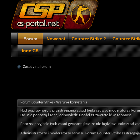
Forum
Nowości
Counter Strike 2
Counter Stri
Inne CS
Zasady na forum
Forum Counter Strike - Warunki korzystania
Nad poprawnością przestrzegania zasad będą czuwać moderatorzy Forum Co
Ltd. nie ponoszą żadnej odpowiedzialności za zawartość wiadomości.
Poprzez przyjecie tych zasad gwarantujesz, ze nie będziesz umieszczał ża
Administratorzy i moderatorzy serwisu Forum Counter Strike zastrzegaj