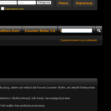
Pomoc
Rejestracja
Zapamiętaj mnie
ndition-Zero
Counter Strike 1.6
Counter Strike 1.5
Zaawansowane wyszukiwanie
szą, zatem ani właściciel Forum Counter Strike, ani Jelsoft Enterprises
rzemocy i dyskryminacji, lub innej, naruszającej prawo.
 lub wątku bez podania przyczyny.