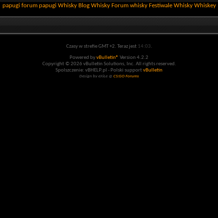
papugi
forum papugi
Whisky
Blog Whisky
Forum whisky
Festiwale Whisky
Whiskey
Czasy w strefie GMT +2. Teraz jest
14:03
.
Powered by
vBulletin®
Version 4.2.2
Copyright © 2026 vBulletin Solutions, Inc. All rights reserved.
Spolszczenie: vBHELP.pl - Polski support
vBulletin
Design by eXiLe @
CS:GO Forums