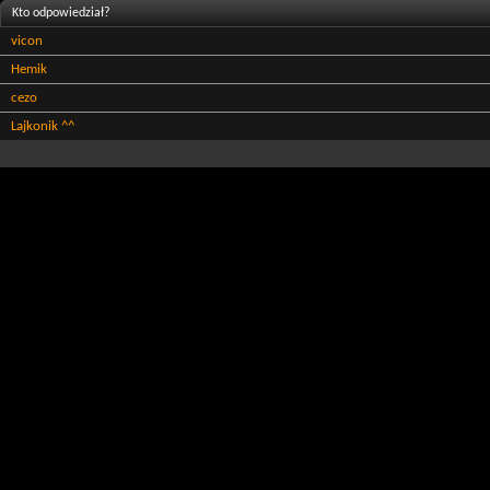
Kto odpowiedział?
vicon
Hemik
cezo
Lajkonik ^^