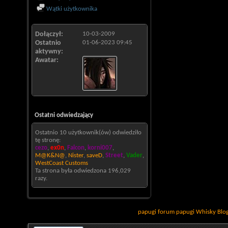
Wątki użytkownika
Dołączył
10-03-2009
Ostatnio
01-06-2023
09:45
aktywny
Awatar
Ostatni odwiedzający
Ostatnio 10 użytkownik(ów) odwiedziło
tę stronę:
cezo
,
ex0n
,
Falcon
,
korni007
,
M@K&N@
,
Nister
,
saveD
,
Street
,
Vader
,
WestCoast Customs
Ta strona była odwiedzona
196,029
razy.
papugi
forum papugi
Whisky
Blo