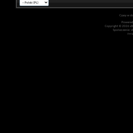
Czasy w st
Powered
Copyright © 2026 vBul
Spolszczenie: v
Desi