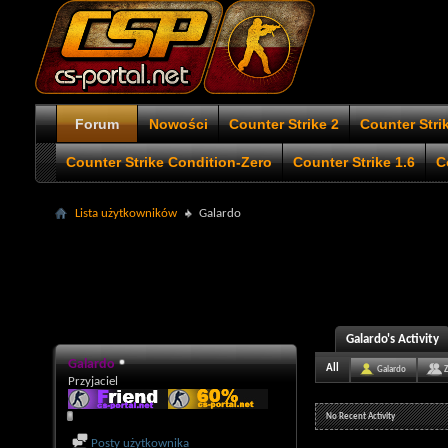
Forum
Nowości
Counter Strike 2
Counter Stri
Counter Strike Condition-Zero
Counter Strike 1.6
C
Lista użytkowników
Galardo
Galardo's Activity
Galardo
All
Galardo
Przyjaciel
No Recent Activity
Posty użytkownika