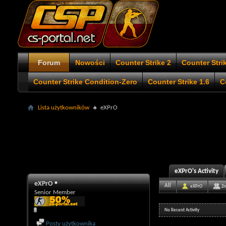
Forum
Nowości
Counter Strike 2
Counter Stri
Counter Strike Condition-Zero
Counter Strike 1.6
C
Lista użytkowników
eXPrO
eXPrO's Activity
eXPrO
All
eXPrO
Zn
Senior Member
No Recent Activity
Posty użytkownika