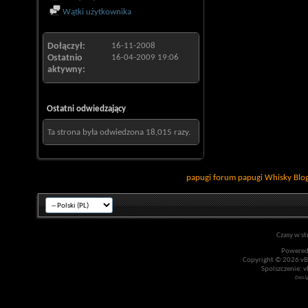
Wątki użytkownika
Dołączył
16-11-2008
Ostatnio
16-04-2009
19:06
aktywny
Ostatni odwiedzający
Ta strona była odwiedzona
18,015
razy.
papugi
forum papugi
Whisky
Blo
Czasy w st
Powered
Copyright © 2026 vBul
Spolszczenie: v
Desi