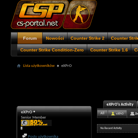
Forum
Nowości
Counter Strike 2
Counter Stri
Counter Strike Condition-Zero
Counter Strike 1.6
C
Lista użytkowników
eXPrO
eXPrO's Activity
eXPrO
All
eXPrO
Zn
Senior Member
No Recent Activity
Posty użytkownika