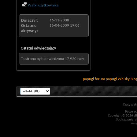
Wątki użytkownika
Dołączył
16-11-2008
Ostatnio
16-04-2009
19:06
aktywny
Ostatni odwiedzający
Ta strona była odwiedzona
17,920
razy.
papugi
forum papugi
Whisky
Blo
Czasy w st
Powered
Copyright © 2026 vBul
Spolszczenie: v
Desi