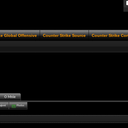
ke Global Offensive
Counter Strike Source
Counter Strike Co
O Mnie
ajomi
Photos