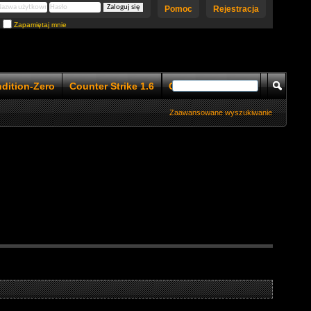
Pomoc
Rejestracja
Zapamiętaj mnie
ndition-Zero
Counter Strike 1.6
Counter Strike 1.5
Zaawansowane wyszukiwanie