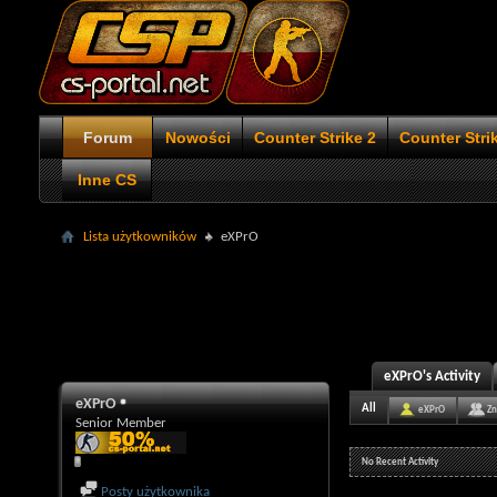
Forum
Nowości
Counter Strike 2
Counter Stri
Inne CS
Lista użytkowników
eXPrO
eXPrO's Activity
eXPrO
All
eXPrO
Zn
Senior Member
No Recent Activity
Posty użytkownika