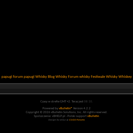
papugi
forum papugi
Whisky
Blog Whisky
Forum whisky
Festiwale Whisky
Whiskey
Czasy w strefie GMT +2. Teraz jest
08:10
.
Powered by
vBulletin®
Version 4.2.2
Copyright © 2026 vBulletin Solutions, Inc. All rights reserved.
Spolszczenie: vBHELP.pl - Polski support
vBulletin
Design by eXiLe @
CS:GO Forums