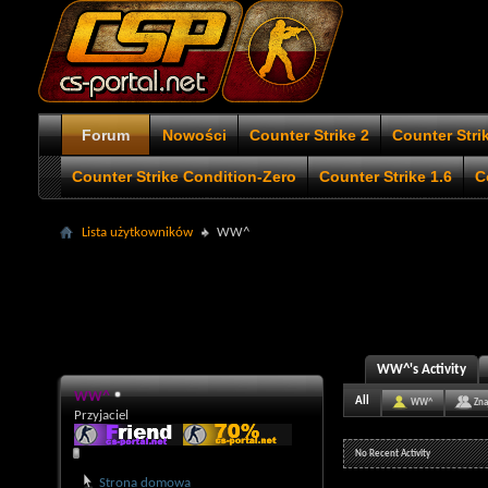
Forum
Nowości
Counter Strike 2
Counter Stri
Counter Strike Condition-Zero
Counter Strike 1.6
C
Lista użytkowników
WW^
WW^'s Activity
WW^
All
WW^
Zna
Przyjaciel
No Recent Activity
Strona domowa