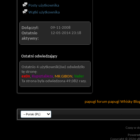
Posty użytkownika
Wątki użytkownika
Dołączył
09-11-2008
Ostatnio
12-05-2014
23:18
aktywny
Ostatni odwiedzający
Ostatnio 4 użytkownik(ów) odwiedziło
tę stronę:
ex0n
,
KupsztalJeza
,
MR.GIBON
,
Vader
Ta strona była odwiedzona
49,082
razy.
papugi
forum papugi
Whisky
Blo
Czasy w st
Powered
Copyright © 2026 vBul