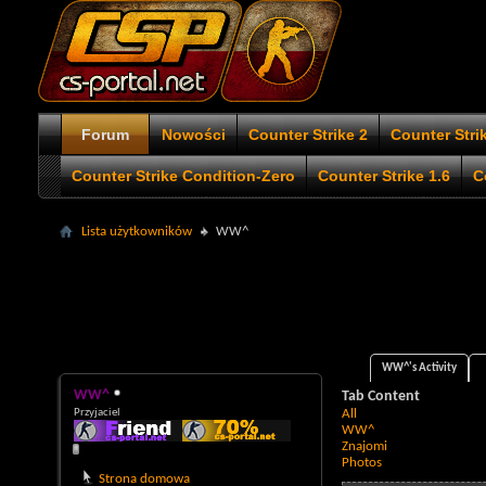
Forum
Nowości
Counter Strike 2
Counter Stri
Counter Strike Condition-Zero
Counter Strike 1.6
C
Lista użytkowników
WW^
WW^'s Activity
WW^
Tab Content
Przyjaciel
All
WW^
Znajomi
Photos
Strona domowa