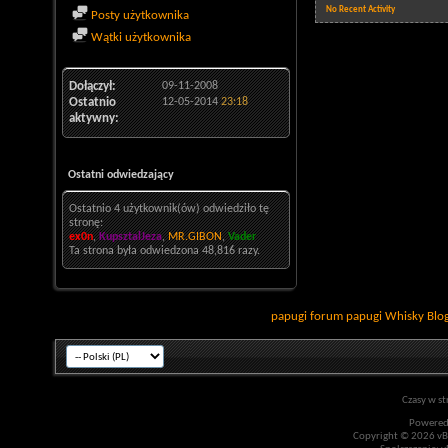
No Recent Activity
Posty użytkownika
Wątki użytkownika
Dołączył
09-11-2008
Ostatnio
12-05-2014
23:18
aktywny
Ostatni odwiedzający
Ostatnio 4 użytkownik(ów) odwiedziło tę
stronę:
ex0n
,
KupsztalJeza
,
MR.GIBON
,
Vader
Ta strona była odwiedzona
48,816
razy.
papugi
forum papugi
Whisky
Blo
Czasy w st
Powered
Copyright © 2026 vBul