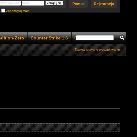
Pomoc
Rejestracja
Zapamiętaj mnie
ndition-Zero
Counter Strike 1.6
Counter Strike 1.5
Zaawansowane wyszukiwanie