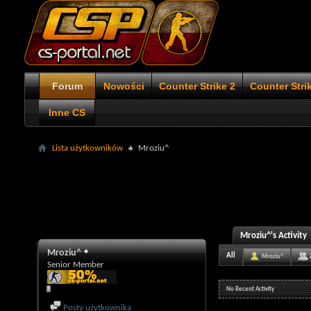
Forum
Nowości
Counter Strike 2
Counter Stri
Inne CS
Lista użytkowników
Mroziu^
Mroziu^'s Activity
Mroziu^
All
Mroziu^
Senior Member
No Recent Activity
Posty użytkownika