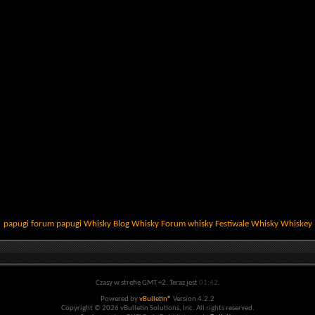
papugi
forum papugi
Whisky
Blog Whisky
Forum whisky
Festiwale Whisky
Whiskey
Czasy w strefie GMT +2. Teraz jest
01:42
.
Powered by
vBulletin®
Version 4.2.2
Copyright © 2026 vBulletin Solutions, Inc. All rights reserved.