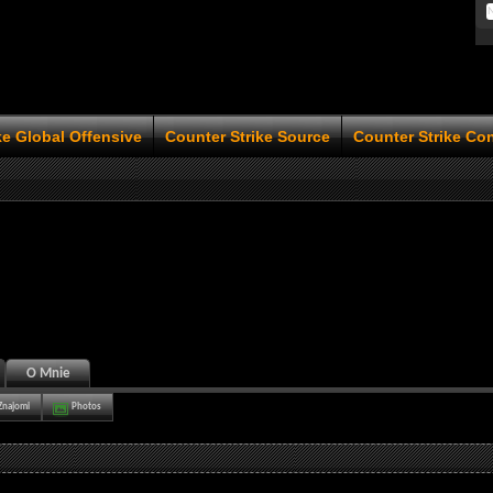
ke Global Offensive
Counter Strike Source
Counter Strike Co
O Mnie
Znajomi
Photos