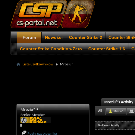
Forum
Nowości
Counter Strike 2
Counter Stri
Counter Strike Condition-Zero
Counter Strike 1.6
C
Lista użytkowników
Mroziu^
Mroziu^'s Activity
Mroziu^
All
Mroziu^
Senior Member
No Recent Activity
Posty użytkownika