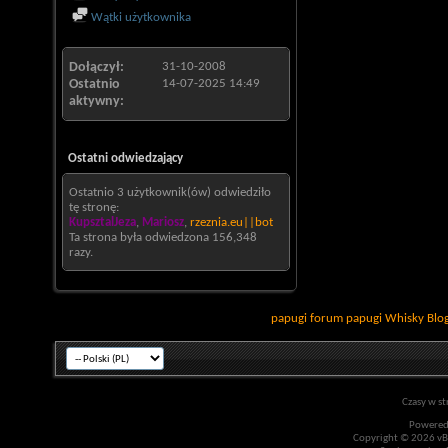
Wątki użytkownika
Dołączył
31-10-2008
Ostatnio
14-07-2025
14:49
aktywny
Ostatni odwiedzający
Ostatnio 3 użytkownik(ów) odwiedziło
tę stronę:
KupsztalJeza
,
Mariosz
,
rzeznia.eu||bot
Ta strona była odwiedzona
156,348
razy.
papugi
forum papugi
Whisky
Blo
Czasy w st
Powered
Copyright © 2026 vBul