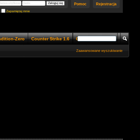
Pomoc
Rejestracja
Zapamiętaj mnie
ndition-Zero
Counter Strike 1.6
Counter Strike 1.5
Zaawansowane wyszukiwanie