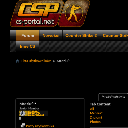
Forum
Nowości
Counter Strike 2
Counter Stri
Inne CS
Lista użytkowników
Mroziu^
Mroziu^'s Activity
Mroziu^
Tab Content
Senior Member
All
Mroziu^
Znajomi
Photos
Posty użytkownika