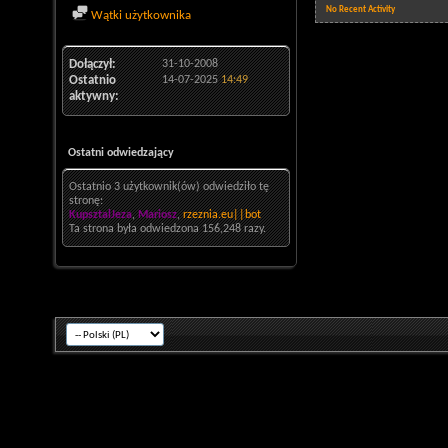
No Recent Activity
Wątki użytkownika
Dołączył
31-10-2008
Ostatnio
14-07-2025
14:49
aktywny
Ostatni odwiedzający
Ostatnio 3 użytkownik(ów) odwiedziło tę
stronę:
KupsztalJeza
,
Mariosz
,
rzeznia.eu||bot
Ta strona była odwiedzona
156,248
razy.