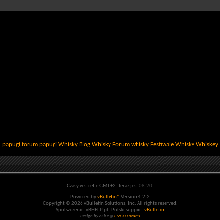
papugi
forum papugi
Whisky
Blog Whisky
Forum whisky
Festiwale Whisky
Whiskey
Czasy w strefie GMT +2. Teraz jest
08:20
.
Powered by
vBulletin®
Version 4.2.2
Copyright © 2026 vBulletin Solutions, Inc. All rights reserved.
Spolszczenie: vBHELP.pl - Polski support
vBulletin
Design by eXiLe @
CS:GO Forums