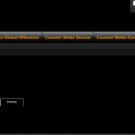
ke Global Offensive
Counter Strike Source
Counter Strike Co
O Mnie