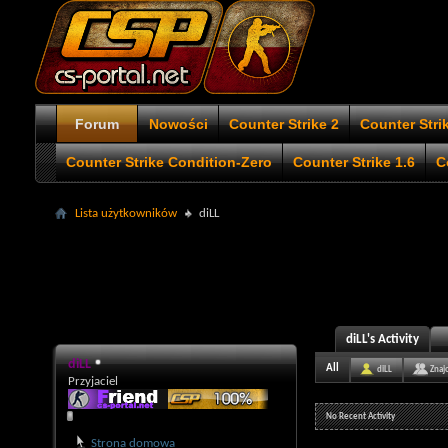
Forum
Nowości
Counter Strike 2
Counter Stri
Counter Strike Condition-Zero
Counter Strike 1.6
C
Lista użytkowników
diLL
diLL's Activity
diLL
All
diLL
Znaj
Przyjaciel
No Recent Activity
Strona domowa