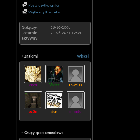
Posty użytkownika
Wątki użytkownika
Dołączył
28-10-2008
Ostatnio
21-06-2021
12:34
aktywny
7
Znajomi
Więcej
cezo
Vader
.::Lowelas::.
ex0n
dsn
infinite
2
Grupy społecznościowe