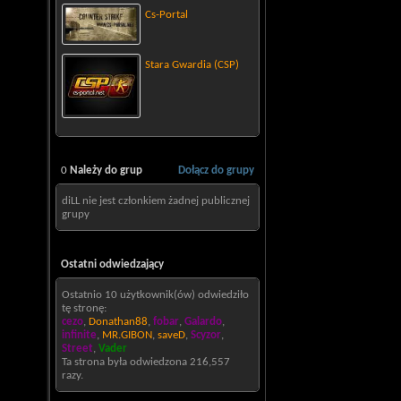
Cs-Portal
Stara Gwardia (CSP)
0
Należy do grup
Dołącz do grupy
diLL nie jest członkiem żadnej publicznej
grupy
Ostatni odwiedzający
Ostatnio 10 użytkownik(ów) odwiedziło
tę stronę:
cezo
,
Donathan88
,
fobar
,
Galardo
,
infinite
,
MR.GIBON
,
saveD
,
Scyzor
,
Street
,
Vader
Ta strona była odwiedzona
216,557
razy.