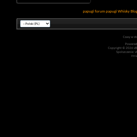
papugi
forum papugi
Whisky
Blo
Czasy w st
Powered
Copyright © 2026 vBul
Spolszczenie: v
Desi