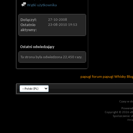
Wątki użytkownika
Dołączył
27-10-2008
Ostatnio
23-08-2010
19:53
aktywny
Ostatni odwiedzający
Ta strona była odwiedzona
22,450
razy.
papugi
forum papugi
Whisky
Blo
Czasy w st
Powered
Copyright © 2026 vBul
Spolszczenie: v
Desi