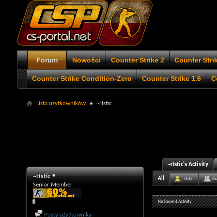
Forum
Nowości
Counter Strike 2
Counter Stri
Counter Strike Condition-Zero
Counter Strike 1.6
C
Lista użytkowników
~rIstic
~rIstic's Activity
~rIstic
All
~rIstic
Zn
Senior Member
No Recent Activity
Posty użytkownika