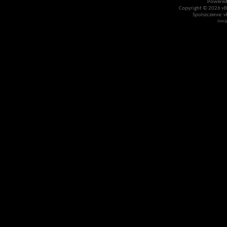
Powered
Copyright © 2026 vBul
Spolszczenie: v
Desi