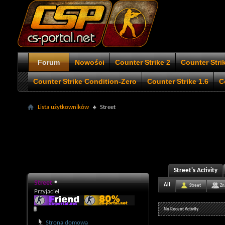
Forum
Nowości
Counter Strike 2
Counter Stri
Counter Strike Condition-Zero
Counter Strike 1.6
C
Lista użytkowników
Street
Street's Activity
Street
All
Street
Zn
Przyjaciel
No Recent Activity
Strona domowa