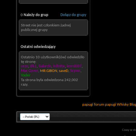
0
Należy do grup
Dołącz do grupy
Street nie jest członkiem żadnej
publicznej grupy
Ostatni odwiedzający
Ostatnio 10 użytkownik(ów) odwiedziło
tę stronę:
cezo
,
diLL
,
Galardo
,
infinite
,
korni007
,
Mac Gyver
,
MR.GIBON
,
saveD
,
Scyzor
,
Vader
Ta strona była odwiedzona
242,002
razy.
papugi
forum papugi
Whisky
Blo
Czasy w st