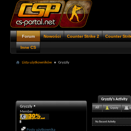
Forum
Nowości
Counter Strike 2
Counter Stri
Inne CS
Lista użytkowników
Gryzzly
Gryzzly's Activity
Gryzzly
All
Gryzzly
Z
Member
No Recent Activity
Posty użytkownika