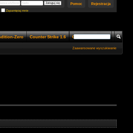
Pomoc
Rejestracja
Zapamiętaj mnie
ndition-Zero
Counter Strike 1.6
Counter Strike 1.5
Zaawansowane wyszukiwanie