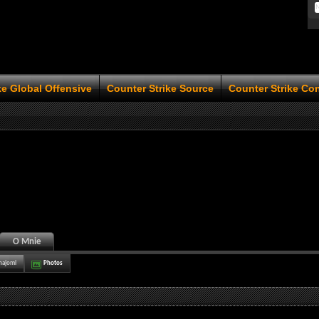
ke Global Offensive
Counter Strike Source
Counter Strike Co
O Mnie
najomi
Photos