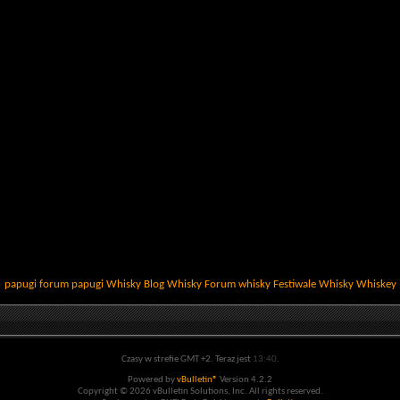
papugi
forum papugi
Whisky
Blog Whisky
Forum whisky
Festiwale Whisky
Whiskey
Czasy w strefie GMT +2. Teraz jest
13:40
.
Powered by
vBulletin®
Version 4.2.2
Copyright © 2026 vBulletin Solutions, Inc. All rights reserved.