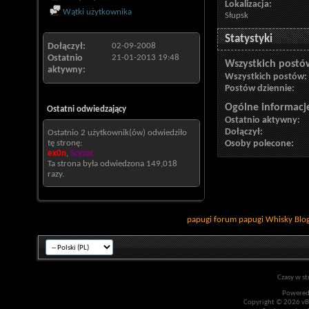
Lokalizacja:
Wątki użytkownika
Słupsk
Statystyki
Dołączył
02-09-2008
Ostatnio
21-01-2013
19:48
Wszystkich postó
aktywny
Wszystkich postów
Postów dziennie
Ogólne informacj
Ostatni odwiedzający
Ostatnio aktywny
Dołączył
Ostatnio 2 użytkownik(ów) odwiedziło
tę stronę:
Osoby polecone
ex0n
,
Scyzor
Ta strona była odwiedzona
149,018
razy.
papugi
forum papugi
Whisky
Blo
Czasy w st
Powered
Copyright © 2026 vBul