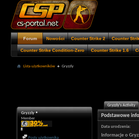
Forum
Nowości
Counter Strike 2
Counter Stri
Counter Strike Condition-Zero
Counter Strike 1.6
C
Lista użytkowników
Gryzzly
Gryzzly's Activity
Gryzzly
Podstawowe inf
Member
Data urodzenia
Informacje o Gryz
Posty użytkownika