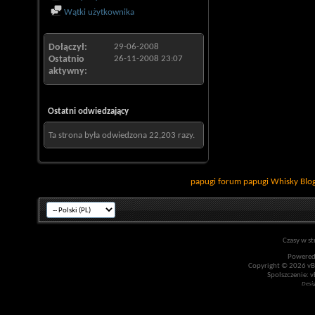
Wątki użytkownika
Dołączył
29-06-2008
Ostatnio
26-11-2008
23:07
aktywny
Ostatni odwiedzający
Ta strona była odwiedzona
22,203
razy.
papugi
forum papugi
Whisky
Blo
Czasy w st
Powered
Copyright © 2026 vBul
Spolszczenie: v
Desi