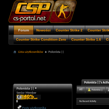
Forum
Nowości
Counter Strike 2
Counter Stri
Counter Strike Condition-Zero
Counter Strike 1.6
C
Lista użytkowników
Polonista ||
Polonista ||'s Activ
Polonista ||
All
Polonista ||
Senior Member
No Recent Activity
Posty użytkownika