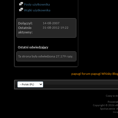
Posty użytkownika
Wątki użytkownika
Dołączył
14-08-2007
Ostatnio
31-08-2012
19:22
aktywny
Ostatni odwiedzający
Ta strona była odwiedzona
27,179
razy.
papugi
forum papugi
Whisky
Blo
Czasy w st
Powered
Copyright © 2026 vBul
Spolszczenie: v
Desi