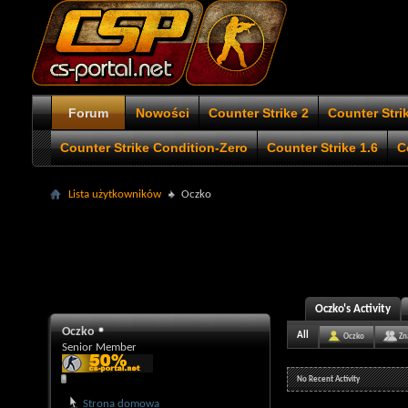
Forum
Nowości
Counter Strike 2
Counter Stri
Counter Strike Condition-Zero
Counter Strike 1.6
C
Lista użytkowników
Oczko
Oczko's Activity
Oczko
All
Oczko
Zn
Senior Member
No Recent Activity
Strona domowa