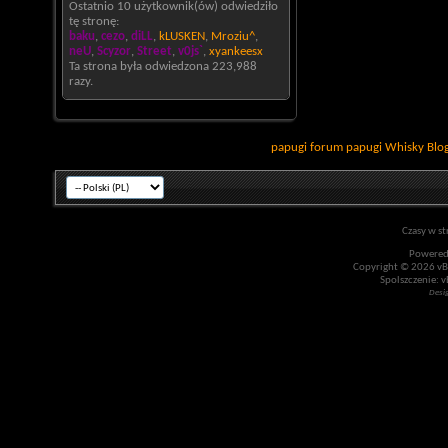
Ostatnio 10 użytkownik(ów) odwiedziło
tę stronę:
baku
,
cezo
,
diLL
,
kLUSKEN
,
Mroziu^
,
neU
,
Scyzor
,
Street
,
v0js`
,
xyankeesx
Ta strona była odwiedzona
223,988
razy.
papugi
forum papugi
Whisky
Blo
Czasy w st
Powered
Copyright © 2026 vBul
Spolszczenie: v
Desi