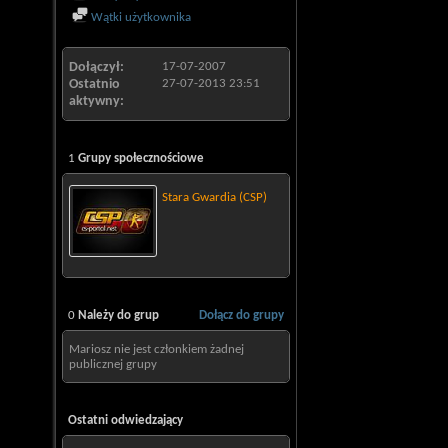
Wątki użytkownika
Dołączył
17-07-2007
Ostatnio
27-07-2013
23:51
aktywny
1
Grupy społecznościowe
Stara Gwardia (CSP)
0
Należy do grup
Dołącz do grupy
Mariosz nie jest członkiem żadnej
publicznej grupy
Ostatni odwiedzający