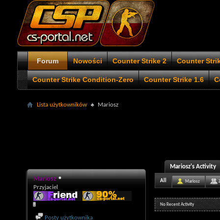
Forum
Nowości
Counter Strike 2
Counter Stri
Counter Strike Condition-Zero
Counter Strike 1.6
C
Lista użytkowników
Mariosz
Mariosz's Activity
Mariosz
All
Mariosz
Przyjaciel
No Recent Activity
Posty użytkownika