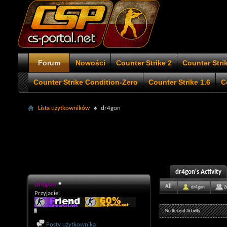
Forum
Nowości
Counter Strike 2
Counter Stri
Counter Strike Condition-Zero
Counter Strike 1.6
C
Lista użytkowników
dr4gon
dr4gon's Activity
dr4gon
All
dr4gon
Z
Przyjaciel
No Recent Activity
Posty użytkownika