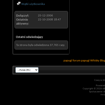
Wątki użytkownika
Dołączył
25-12-2006
Ostatnio
22-10-2008
18:47
aktywny
Ostatni odwiedzający
Ta strona była odwiedzona
37,765
razy.
papugi
forum papugi
Whisky
Blo
Czasy w st
Powered
Copyright © 2026 vBul
Spolszczenie: v
Desi