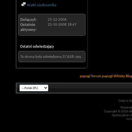
Wątki użytkownika
Dołączył
25-12-2006
Ostatnio
22-10-2008
18:47
aktywny
Ostatni odwiedzający
Ta strona była odwiedzona
37,628
razy.
papugi
forum papugi
Whisky
Blo
Czasy w st
Powered
Copyright © 2026 vBul
Spolszczenie: v
Desi