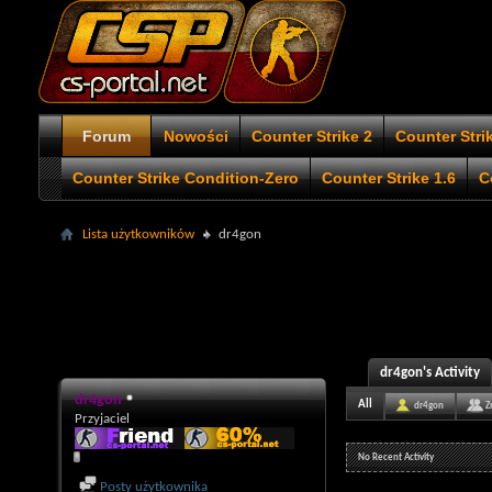
Forum
Nowości
Counter Strike 2
Counter Stri
Counter Strike Condition-Zero
Counter Strike 1.6
C
Lista użytkowników
dr4gon
dr4gon's Activity
dr4gon
All
dr4gon
Z
Przyjaciel
No Recent Activity
Posty użytkownika