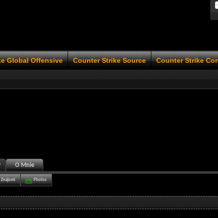
ke Global Offensive
Counter Strike Source
Counter Strike Co
y
O Mnie
Znajomi
Photos