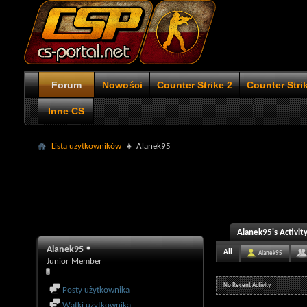
Forum
Nowości
Counter Strike 2
Counter Stri
Inne CS
Lista użytkowników
Alanek95
Alanek95's Activit
Alanek95
All
Alanek95
Junior Member
No Recent Activity
Posty użytkownika
Wątki użytkownika