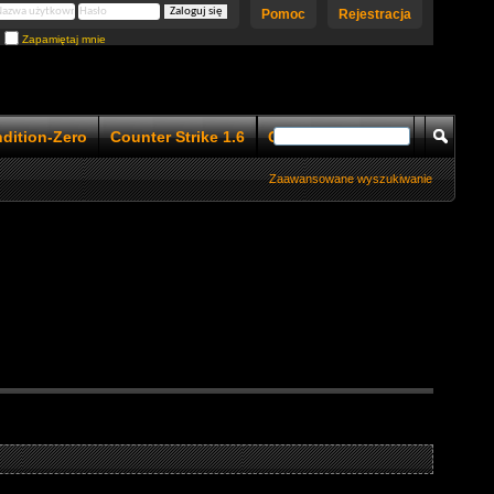
Pomoc
Rejestracja
Zapamiętaj mnie
ndition-Zero
Counter Strike 1.6
Counter Strike 1.5
Zaawansowane wyszukiwanie