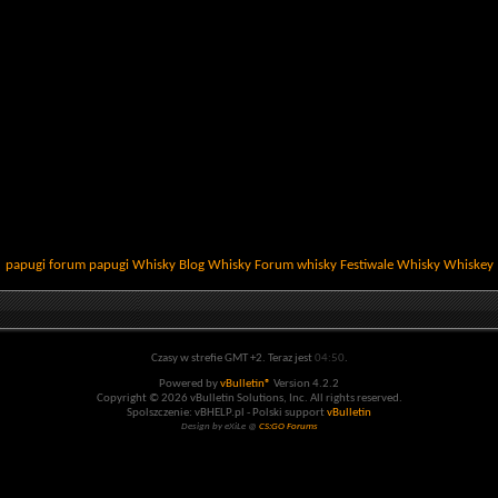
papugi
forum papugi
Whisky
Blog Whisky
Forum whisky
Festiwale Whisky
Whiskey
Czasy w strefie GMT +2. Teraz jest
04:50
.
Powered by
vBulletin®
Version 4.2.2
Copyright © 2026 vBulletin Solutions, Inc. All rights reserved.
Spolszczenie: vBHELP.pl - Polski support
vBulletin
Design by eXiLe @
CS:GO Forums