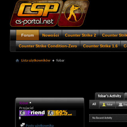
Forum
Nowości
Counter Strike 2
Counter Stri
Counter Strike Condition-Zero
Counter Strike 1.6
C
Lista użytkowników
fobar
fobar's Activity
fobar
All
fobar
Zna
Przyjaciel
No Recent Activity
Posty użytkownika