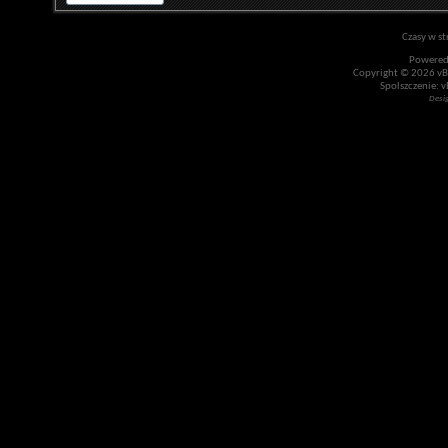
Czasy w st
Powered
Copyright © 2026 vBul
Spolszczenie: v
Desi