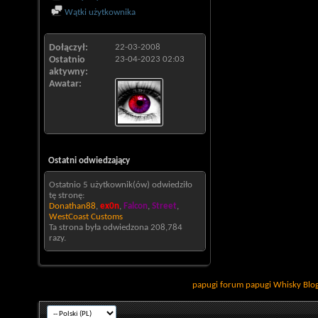
Wątki użytkownika
Dołączył
22-03-2008
Ostatnio
23-04-2023
02:03
aktywny
Awatar
Ostatni odwiedzający
Ostatnio 5 użytkownik(ów) odwiedziło
tę stronę:
Donathan88
,
ex0n
,
Falcon
,
Street
,
WestCoast Customs
Ta strona była odwiedzona
208,784
razy.
papugi
forum papugi
Whisky
Blo