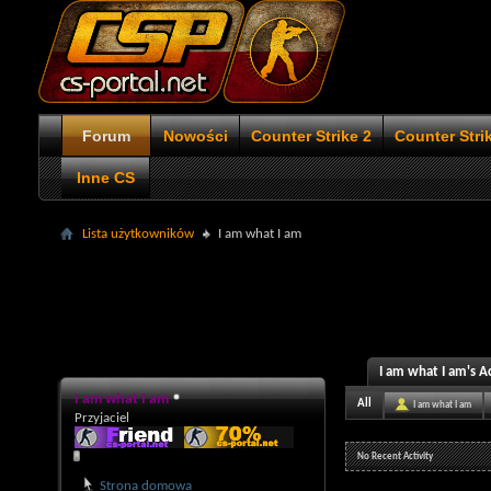
Forum
Nowości
Counter Strike 2
Counter Stri
Inne CS
Lista użytkowników
I am what I am
I am what I am's Ac
I am what I am
All
I am what I am
Przyjaciel
No Recent Activity
Strona domowa