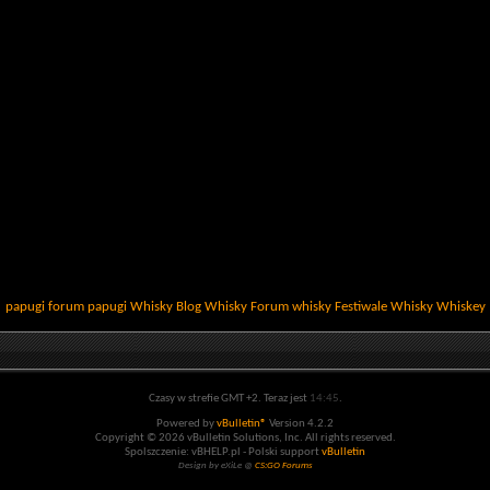
papugi
forum papugi
Whisky
Blog Whisky
Forum whisky
Festiwale Whisky
Whiskey
Czasy w strefie GMT +2. Teraz jest
14:45
.
Powered by
vBulletin®
Version 4.2.2
Copyright © 2026 vBulletin Solutions, Inc. All rights reserved.
Spolszczenie: vBHELP.pl - Polski support
vBulletin
Design by eXiLe @
CS:GO Forums