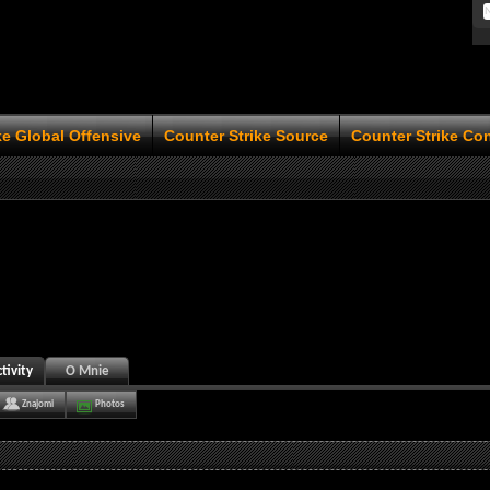
ke Global Offensive
Counter Strike Source
Counter Strike Co
tivity
O Mnie
Znajomi
Photos