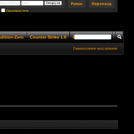
Pomoc
Rejestracja
Zapamiętaj mnie
ndition-Zero
Counter Strike 1.6
Counter Strike 1.5
Zaawansowane wyszukiwanie