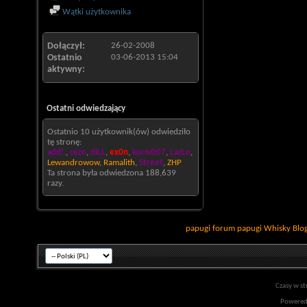
Wątki użytkownika
Dołączył
26-02-2008
Ostatnio
03-06-2013
15:04
aktywny
Ostatni odwiedzający
Ostatnio 10 użytkownik(ów) odwiedziło
tę stronę:
add!.
,
cezo
,
diLL
,
ex0n
,
korni007
,
LazLo
,
Lewandrowow
,
Ramalith
,
Street
,
ZHP
Ta strona była odwiedzona
188,639
razy.
papugi
forum papugi
Whisky
Blo
Czasy w st
Powered