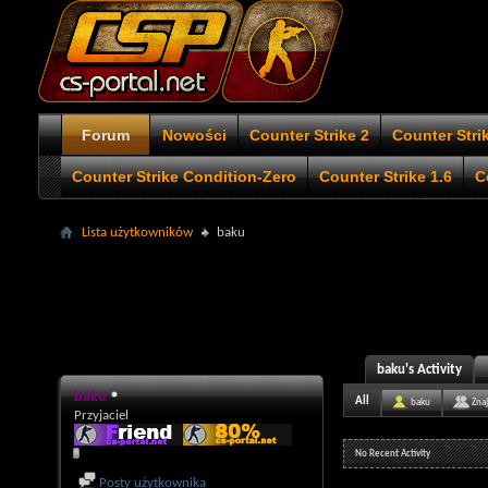
Forum
Nowości
Counter Strike 2
Counter Stri
Counter Strike Condition-Zero
Counter Strike 1.6
C
Lista użytkowników
baku
baku's Activity
baku
All
baku
Zna
Przyjaciel
No Recent Activity
Posty użytkownika