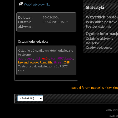
Wątki użytkownika
Statystyki
Wszystkich postó
Dołączył
26-02-2008
Ostatnio
03-06-2013
15:04
Wszystkich postów
aktywny
Postów dziennie
Ogólne informacj
Ostatnio aktywny
Ostatni odwiedzający
Dołączył
Osoby polecone
Ostatnio 10 użytkownik(ów) odwiedziło
tę stronę:
add!.
,
cezo
,
diLL
,
ex0n
,
korni007
,
LazLo
,
Lewandrowow
,
Ramalith
,
Street
,
ZHP
Ta strona była odwiedzona
187,577
razy.
papugi
forum papugi
Whisky
Blo
Czasy w st
Powered