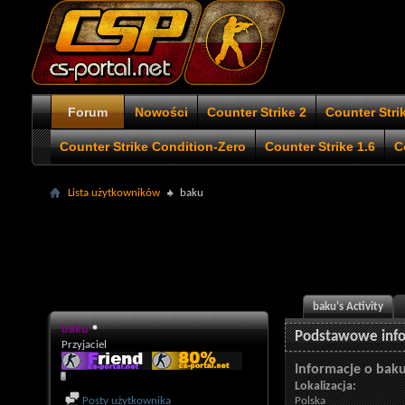
Forum
Nowości
Counter Strike 2
Counter Stri
Counter Strike Condition-Zero
Counter Strike 1.6
C
Lista użytkowników
baku
baku's Activity
baku
Podstawowe inf
Przyjaciel
Informacje o bak
Lokalizacja:
Posty użytkownika
Polska