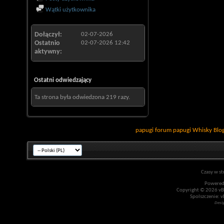
Wątki użytkownika
Dołączył
02-07-2026
Ostatnio
02-07-2026
12:42
aktywny
Ostatni odwiedzający
Ta strona była odwiedzona
219
razy.
papugi
forum papugi
Whisky
Blo
Czasy w st
Powered
Copyright © 2026 vBul
Spolszczenie: v
Desi