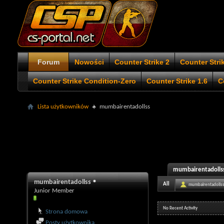
Forum
Nowości
Counter Strike 2
Counter Stri
Counter Strike Condition-Zero
Counter Strike 1.6
C
Lista użytkowników
mumbairentadollss
mumbairentadollss'
mumbairentadollss
All
mumbairentadolls
Junior Member
No Recent Activity
Strona domowa
Posty użytkownika