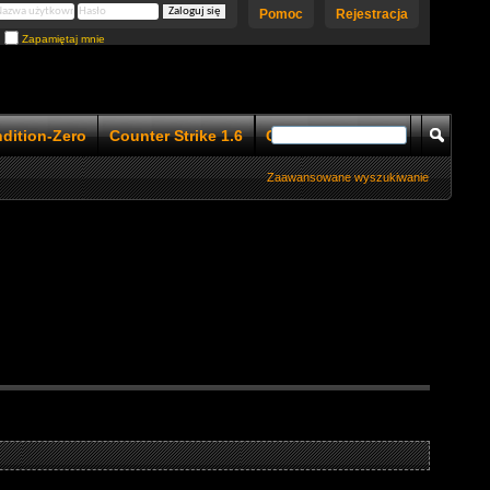
Pomoc
Rejestracja
Zapamiętaj mnie
ndition-Zero
Counter Strike 1.6
Counter Strike 1.5
Zaawansowane wyszukiwanie