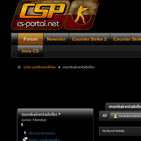
Forum
Nowości
Counter Strike 2
Counter Stri
Inne CS
Lista użytkowników
mumbairentadollss
mumbairentadollss'
mumbairentadollss
All
mumbairentadolls
Junior Member
No Recent Activity
Strona domowa
Posty użytkownika