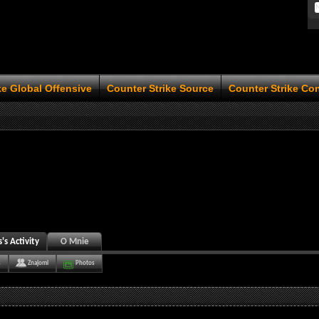
ke Global Offensive
Counter Strike Source
Counter Strike Co
s Activity
O Mnie
s
Znajomi
Photos