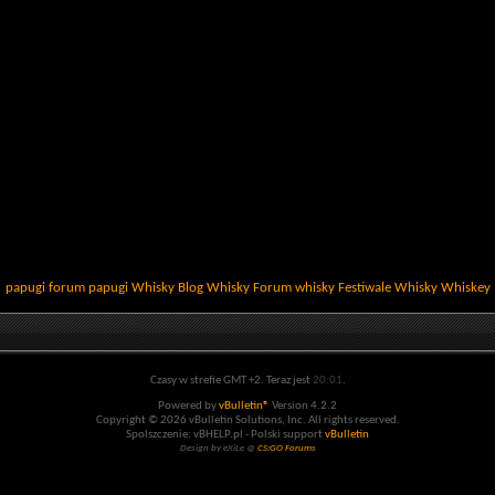
papugi
forum papugi
Whisky
Blog Whisky
Forum whisky
Festiwale Whisky
Whiskey
Czasy w strefie GMT +2. Teraz jest
20:01
.
Powered by
vBulletin®
Version 4.2.2
Copyright © 2026 vBulletin Solutions, Inc. All rights reserved.
Spolszczenie: vBHELP.pl - Polski support
vBulletin
Design by eXiLe @
CS:GO Forums