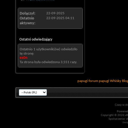
Dołączył
22-09-2025
Ostatnio
22-09-2025
04:11
aktywny
Ostatni odwiedzający
Ostatnio 1 użytkownik(ów) odwiedziło
tę stronę:
ex0n
Ta strona była odwiedzona
3,551
razy.
papugi
forum papugi
Whisky
Blo
Czasy w st
Powered
Copyright © 2026 vBul
Spolszczenie: v
Desi