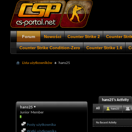
Forum
Nowości
Counter Strike 2
Counter Stri
Counter Strike Condition-Zero
Counter Strike 1.6
C
Lista użytkowników
hans25
hans25's Activity
hans25
All
hans25
Z
Junior Member
No Recent Activity
Posty użytkownika
Wątki użytkownika