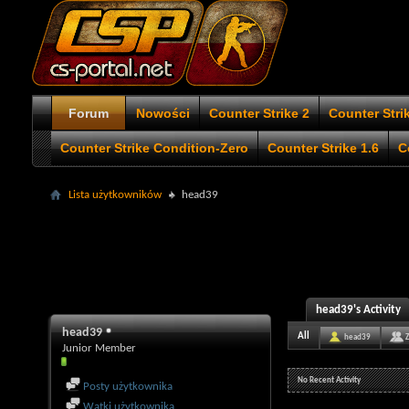
Forum
Nowości
Counter Strike 2
Counter Stri
Counter Strike Condition-Zero
Counter Strike 1.6
C
Lista użytkowników
head39
head39's Activity
head39
All
head39
Junior Member
No Recent Activity
Posty użytkownika
Wątki użytkownika