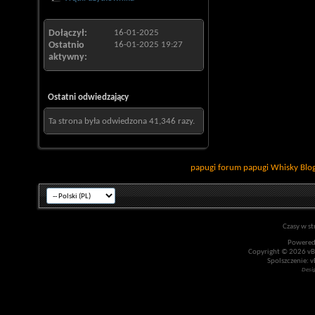
Dołączył
16-01-2025
Ostatnio
16-01-2025
19:27
aktywny
Ostatni odwiedzający
Ta strona była odwiedzona
41,346
razy.
papugi
forum papugi
Whisky
Blo
Czasy w st
Powered
Copyright © 2026 vBul
Spolszczenie: v
Desi