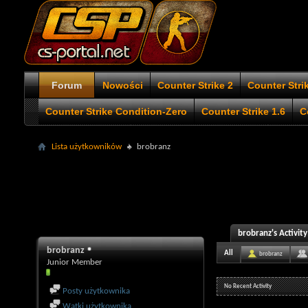
Forum
Nowości
Counter Strike 2
Counter Stri
Counter Strike Condition-Zero
Counter Strike 1.6
C
Lista użytkowników
brobranz
brobranz's Activity
brobranz
All
brobranz
Junior Member
No Recent Activity
Posty użytkownika
Wątki użytkownika