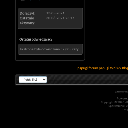
Dołączył
13-05-2021
Ostatnio
30-06-2021
23:17
aktywny
Ostatni odwiedzający
Ta strona była odwiedzona
52,805
razy.
papugi
forum papugi
Whisky
Blo
Czasy w st
Powered
Copyright © 2026 vBul
Spolszczenie: v
Desi