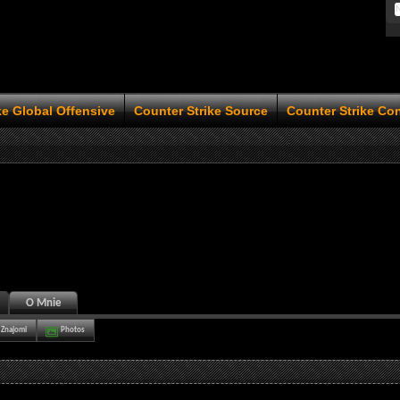
ke Global Offensive
Counter Strike Source
Counter Strike Co
O Mnie
Znajomi
Photos