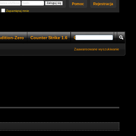
Pomoc
Rejestracja
Zapamiętaj mnie
ndition-Zero
Counter Strike 1.6
Counter Strike 1.5
Zaawansowane wyszukiwanie