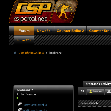
Forum
Nowości
Counter Strike 2
Counter Stri
Inne CS
Lista użytkowników
brobranz
brobranz's Activity
brobranz
All
brobranz
Junior Member
No Recent Activity
Posty użytkownika
Wątki użytkownika