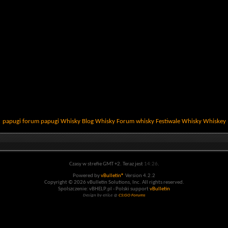
papugi
forum papugi
Whisky
Blog Whisky
Forum whisky
Festiwale Whisky
Whiskey
Czasy w strefie GMT +2. Teraz jest
14:26
.
Powered by
vBulletin®
Version 4.2.2
Copyright © 2026 vBulletin Solutions, Inc. All rights reserved.
Spolszczenie: vBHELP.pl - Polski support
vBulletin
Design by eXiLe @
CS:GO Forums