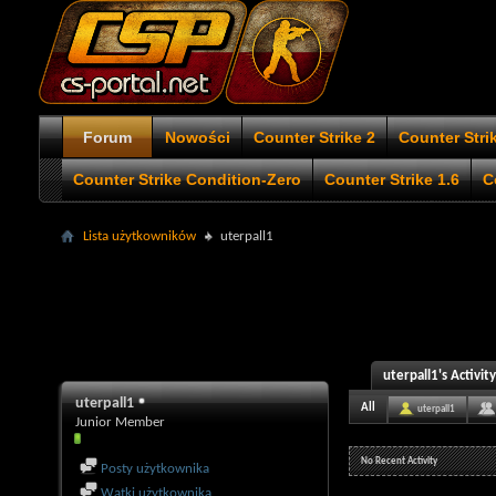
Forum
Nowości
Counter Strike 2
Counter Stri
Counter Strike Condition-Zero
Counter Strike 1.6
C
Lista użytkowników
uterpall1
uterpall1's Activity
uterpall1
All
uterpall1
Junior Member
No Recent Activity
Posty użytkownika
Wątki użytkownika