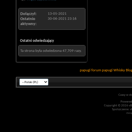
Dołączył
13-05-2021
Ostatnio
30-06-2021
23:16
aktywny
Ostatni odwiedzający
Ta strona była odwiedzona
47,709
razy.
papugi
forum papugi
Whisky
Blo
Czasy w st
Powered
Copyright © 2026 vBul
Spolszczenie: v
Desi