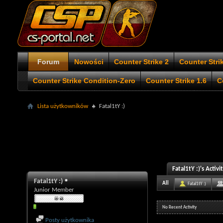
Forum
Nowości
Counter Strike 2
Counter Stri
Counter Strike Condition-Zero
Counter Strike 1.6
C
Lista użytkowników
Fatal1tY :)
Fatal1tY :)'s Activi
Fatal1tY :)
All
Fatal1tY :)
Junior Member
No Recent Activity
Posty użytkownika