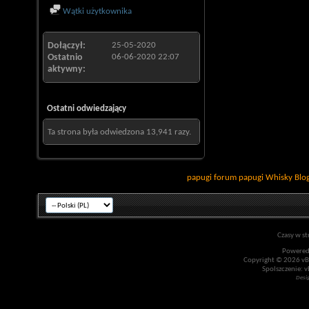
Wątki użytkownika
Dołączył
25-05-2020
Ostatnio
06-06-2020
22:07
aktywny
Ostatni odwiedzający
Ta strona była odwiedzona
13,941
razy.
papugi
forum papugi
Whisky
Blo
Czasy w st
Powered
Copyright © 2026 vBul
Spolszczenie: v
Desi