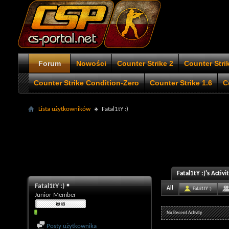
Forum
Nowości
Counter Strike 2
Counter Stri
Counter Strike Condition-Zero
Counter Strike 1.6
C
Lista użytkowników
Fatal1tY :)
Fatal1tY :)'s Activi
Fatal1tY :)
All
Fatal1tY :)
Junior Member
No Recent Activity
Posty użytkownika