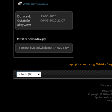
Wątki użytkownika
Dołączył
25-05-2020
Ostatnio
06-06-2020
22:07
aktywny
Ostatni odwiedzający
Ta strona była odwiedzona
14,029
razy.
papugi
forum papugi
Whisky
Blo
Czasy w st
Powered
Copyright © 2026 vBul
Spolszczenie: v
Desi