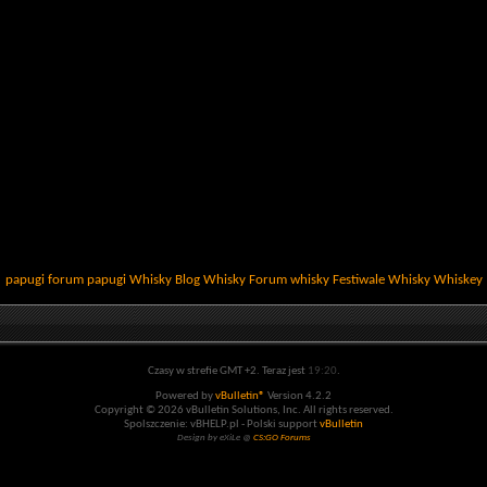
papugi
forum papugi
Whisky
Blog Whisky
Forum whisky
Festiwale Whisky
Whiskey
Czasy w strefie GMT +2. Teraz jest
19:20
.
Powered by
vBulletin®
Version 4.2.2
Copyright © 2026 vBulletin Solutions, Inc. All rights reserved.
Spolszczenie: vBHELP.pl - Polski support
vBulletin
Design by eXiLe @
CS:GO Forums