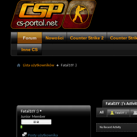
Forum
Nowości
Counter Strike 2
Counter Stri
Inne CS
Lista użytkowników
Fatal1tY :)
Fatal1tY :)'s Activi
Fatal1tY :)
All
Fatal1tY :)
Junior Member
No Recent Activity
Posty użytkownika