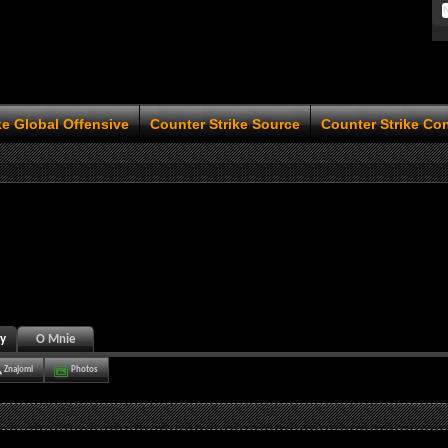
ke Global Offensive
Counter Strike Source
Counter Strike Co
ty
O Mnie
Znajomi
Photos