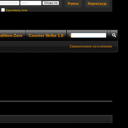
Pomoc
Rejestracja
Zapamiętaj mnie
ndition-Zero
Counter Strike 1.6
Counter Strike 1.5
Zaawansowane wyszukiwanie