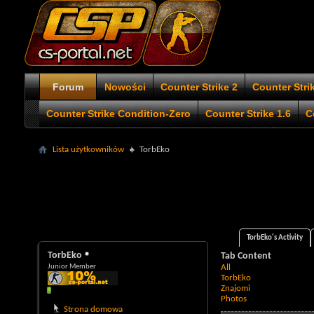
Forum
Nowości
Counter Strike 2
Counter Stri
Counter Strike Condition-Zero
Counter Strike 1.6
C
Lista użytkowników
TorbEko
TorbEko's Activity
TorbEko
Tab Content
Junior Member
All
TorbEko
Znajomi
Photos
Strona domowa