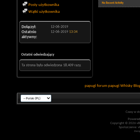
No Recent Activity
Posty użytkownika
Wątki użytkownika
Dołączył
12-06-2019
Ostatnio
12-06-2019
13:34
aktywny
Ostatni odwiedzający
Ta strona była odwiedzona
18,409
razy.
papugi
forum papugi
Whisky
Blo
Czasy w st
Powered
Copyright © 2026 vBul
Spolszczenie: v
Desi