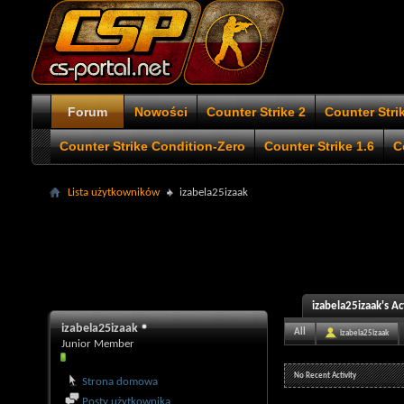
Forum
Nowości
Counter Strike 2
Counter Stri
Counter Strike Condition-Zero
Counter Strike 1.6
C
Lista użytkowników
izabela25izaak
izabela25izaak's Ac
izabela25izaak
All
izabela25izaak
Junior Member
No Recent Activity
Strona domowa
Posty użytkownika