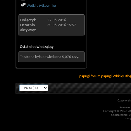
Wątki użytkownika
Dołączył
29-06-2016
Ostatnio
30-06-2016
15:57
aktywny
Ostatni odwiedzający
Ta strona była odwiedzona
5,076
razy.
papugi
forum papugi
Whisky
Blo
Czasy w st
Powered
Copyright © 2026 vBul
Spolszczenie: v
Desi