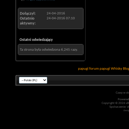
Dołączył
24-04-2016
Ostatnio
24-04-2016
07:10
aktywny
Ostatni odwiedzający
Ta strona była odwiedzona
6,245
razy.
papugi
forum papugi
Whisky
Blo
Czasy w st
Powered
Copyright © 2026 vBul
Spolszczenie: v
Desi