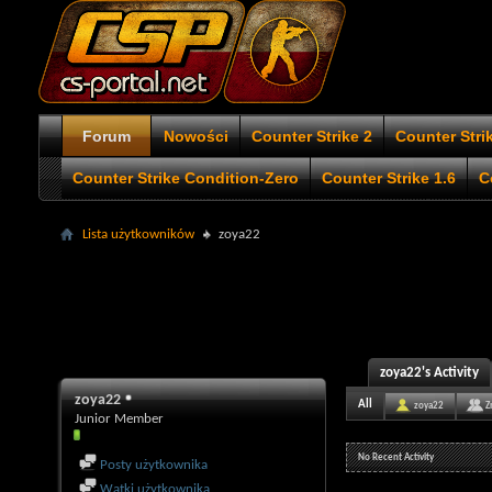
Forum
Nowości
Counter Strike 2
Counter Stri
Counter Strike Condition-Zero
Counter Strike 1.6
C
Lista użytkowników
zoya22
zoya22's Activity
zoya22
All
zoya22
Z
Junior Member
No Recent Activity
Posty użytkownika
Wątki użytkownika