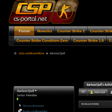
Forum
Nowości
Counter Strike 2
Counter Stri
Counter Strike Condition-Zero
Counter Strike 1.6
C
Lista użytkowników
dariusz1juli
dariusz1juli's Activ
dariusz1juli
All
dariusz1juli
Junior Member
No Recent Activity
Strona domowa
Posty użytkownika