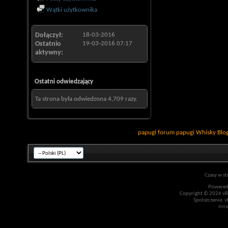
Wątki użytkownika
Dołączył
18-03-2016
Ostatnio
19-03-2016
07:17
aktywny
Ostatni odwiedzający
Ta strona była odwiedzona
4,709
razy.
papugi
forum papugi
Whisky
Blo
Czasy w st
Powered
Copyright © 2026 vBul
Spolszczenie: v
Desi