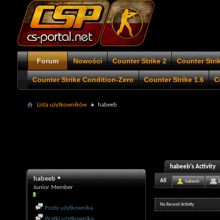
Forum
Nowości
Counter Strike 2
Counter Stri
Counter Strike Condition-Zero
Counter Strike 1.6
C
Lista użytkowników
habeeb
habeeb's Activity
habeeb
All
habeeb
Junior Member
No Recent Activity
Posty użytkownika
Wątki użytkownika