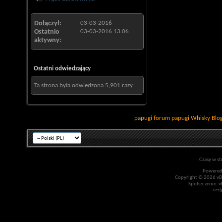
Dołączył
03-03-2016
Ostatnio
03-03-2016
13:06
aktywny
Ostatni odwiedzający
Ta strona była odwiedzona
5,901
razy.
papugi
forum papugi
Whisky
Blo
Czasy w st
Powered
Copyright © 2026 vBul
Spolszczenie: v
Desi